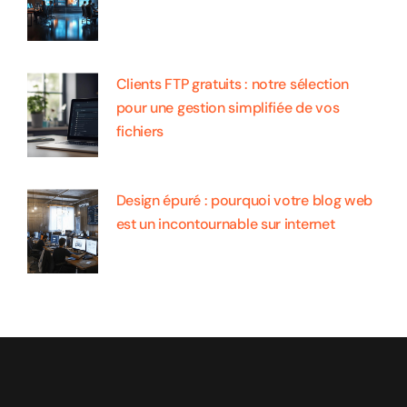
Clients FTP gratuits : notre sélection
pour une gestion simplifiée de vos
fichiers
Design épuré : pourquoi votre blog web
est un incontournable sur internet